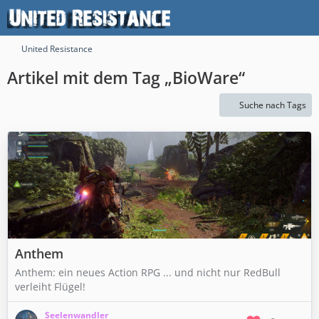
United Resistance
Artikel mit dem Tag „BioWare“
Suche nach Tags
Anthem
Anthem: ein neues Action RPG ... und nicht nur RedBull
verleiht Flügel!
Seelenwandler