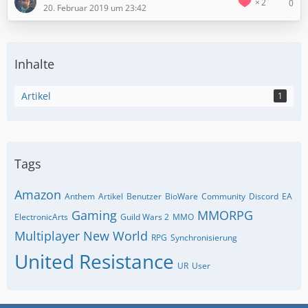
2
0
20. Februar 2019 um 23:42
Inhalte
Artikel
1
Tags
Amazon
Anthem
Artikel
Benutzer
BioWare
Community
Discord
EA
Gaming
MMORPG
ElectronicArts
Guild Wars 2
MMO
Multiplayer
New World
RPG
Synchronisierung
United Resistance
UR
User